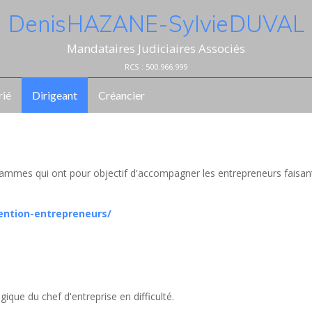
Denis HAZANE - Sylvie DUVAL
Mandataires Judiciaires Associés
RCS : 500.966.999
rié
Dirigeant
Créancier
ammes qui ont pour objectif d'accompagner les entrepreneurs faisan
ention-entrepreneurs/
ique du chef d'entreprise en difficulté.