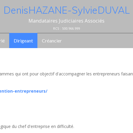
Denis HAZANE - Sylvie DUVAL
Mandataires Judiciaires Associés
RCS : 500.966.999
rié
Dirigeant
Créancier
ammes qui ont pour objectif d'accompagner les entrepreneurs faisan
ention-entrepreneurs/
ique du chef d'entreprise en difficulté.