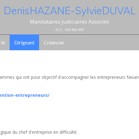
Denis HAZANE - Sylvie DUVAL
Mandataires Judiciaires Associés
RCS : 500.966.999
rié
Dirigeant
Créancier
ammes qui ont pour objectif d'accompagner les entrepreneurs faisan
ention-entrepreneurs/
ique du chef d'entreprise en difficulté.