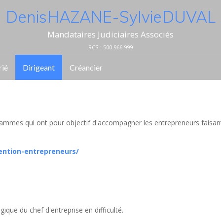
Denis HAZANE - Sylvie DUVAL
Mandataires Judiciaires Associés
RCS : 500.966.999
rié
Dirigeant
Créancier
ammes qui ont pour objectif d'accompagner les entrepreneurs faisan
ention-entrepreneurs/
ique du chef d'entreprise en difficulté.