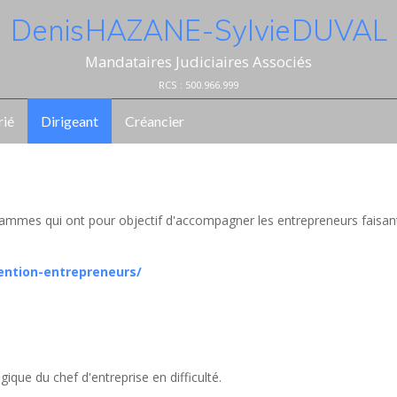
Denis HAZANE - Sylvie DUVAL
Mandataires Judiciaires Associés
RCS : 500.966.999
rié
Dirigeant
Créancier
ammes qui ont pour objectif d'accompagner les entrepreneurs faisan
ention-entrepreneurs/
ique du chef d'entreprise en difficulté.