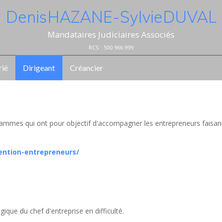
Denis HAZANE - Sylvie DUVAL
Mandataires Judiciaires Associés
RCS : 500.966.999
rié
Dirigeant
Créancier
ammes qui ont pour objectif d'accompagner les entrepreneurs faisan
ention-entrepreneurs/
ique du chef d'entreprise en difficulté.