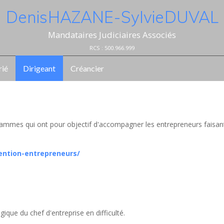
Denis HAZANE - Sylvie DUVAL
Mandataires Judiciaires Associés
RCS : 500.966.999
rié
Dirigeant
Créancier
ammes qui ont pour objectif d'accompagner les entrepreneurs faisan
ention-entrepreneurs/
ique du chef d'entreprise en difficulté.