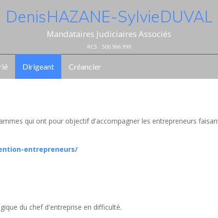
Denis HAZANE - Sylvie DUVAL
Mandataires Judiciaires Associés
RCS : 500.966.999
rié
Dirigeant
Créancier
ammes qui ont pour objectif d'accompagner les entrepreneurs faisan
ention-entrepreneurs/
ique du chef d'entreprise en difficulté.