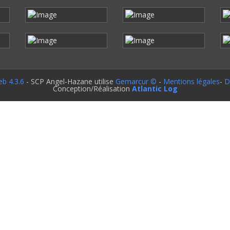
b 4.3.6
- SCP Angel-Hazane utilise
Gemarcur ©
-
Mentions légales
-
D
Conception/Réalisation
Atlantic Log