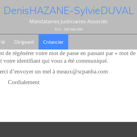
Denis HAZANE - Sylvie DUVAL
Mandataires Judiciaires Associés
RCS : 500.966.999
rié
Dirigeant
Créancier
ent de régénérer votre mot de passe en passant par « mot de
t votre identifiant qui vous a été communiqué.
 merci d’envoyer un mel à meaux@scpanha.com
Cordialement