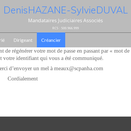
Denis HAZANE - Sylvie DUVAL
Mandataires Judiciaires Associés
RCS : 500.966.999
rié
Dirigeant
Créancier
ent de régénérer votre mot de passe en passant par « mot de
t votre identifiant qui vous a été communiqué.
 merci d’envoyer un mel à meaux@scpanha.com
Cordialement