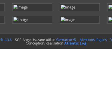
b 4.3.6
- SCP Angel-Hazane utilise
Gemarcur ©
-
Mentions légales
-
D
Conception/Réalisation
Atlantic Log