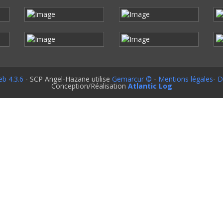
b 4.3.6
- SCP Angel-Hazane utilise
Gemarcur ©
-
Mentions légales
-
D
Conception/Réalisation
Atlantic Log