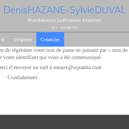
Denis HAZANE - Sylvie DUVAL
Mandataires Judiciaires Associés
RCS : 500.966.999
rié
Dirigeant
Créancier
ent de régénérer votre mot de passe en passant par « mot de
t votre identifiant qui vous a été communiqué.
 merci d’envoyer un mel à meaux@scpanha.com
Cordialement