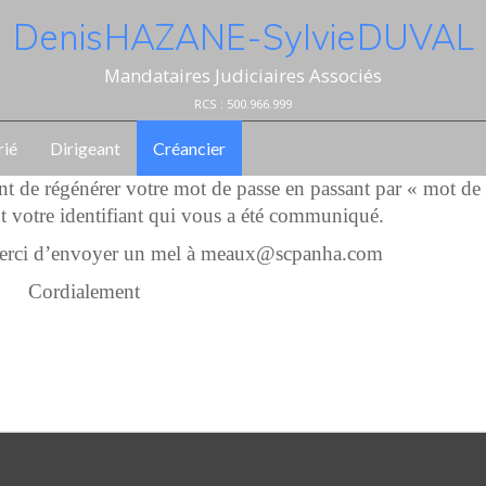
Denis HAZANE - Sylvie DUVAL
Mandataires Judiciaires Associés
RCS : 500.966.999
rié
Dirigeant
Créancier
ent de régénérer votre mot de passe en passant par « mot de
t votre identifiant qui vous a été communiqué.
 merci d’envoyer un mel à meaux@scpanha.com
Cordialement