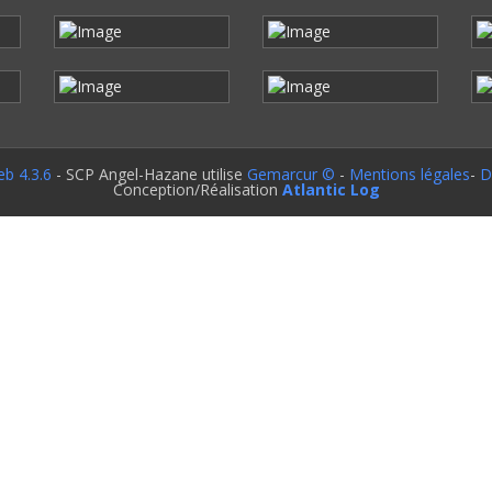
b 4.3.6
- SCP Angel-Hazane utilise
Gemarcur ©
-
Mentions légales
-
D
Conception/Réalisation
Atlantic Log