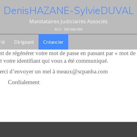
Denis HAZANE - Sylvie DUVAL
Mandataires Judiciaires Associés
RCS : 500.966.999
rié
Dirigeant
Créancier
ent de régénérer votre mot de passe en passant par « mot de
t votre identifiant qui vous a été communiqué.
 merci d’envoyer un mel à meaux@scpanha.com
Cordialement