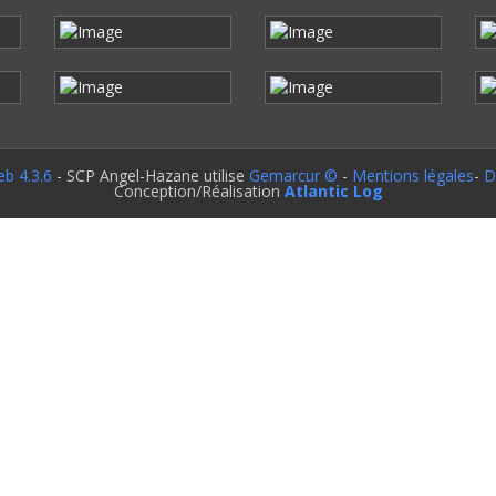
b 4.3.6
- SCP Angel-Hazane utilise
Gemarcur ©
-
Mentions légales
-
D
Conception/Réalisation
Atlantic Log