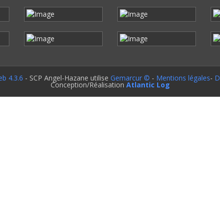
b 4.3.6
- SCP Angel-Hazane utilise
Gemarcur ©
-
Mentions légales
-
D
Conception/Réalisation
Atlantic Log