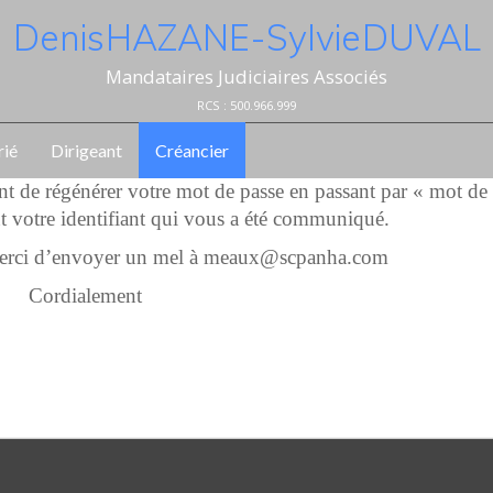
Denis HAZANE - Sylvie DUVAL
Mandataires Judiciaires Associés
RCS : 500.966.999
rié
Dirigeant
Créancier
ent de régénérer votre mot de passe en passant par « mot de
t votre identifiant qui vous a été communiqué.
 merci d’envoyer un mel à meaux@scpanha.com
Cordialement