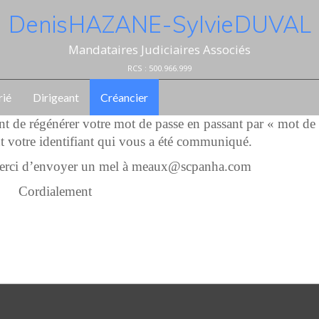
Denis HAZANE - Sylvie DUVAL
Mandataires Judiciaires Associés
RCS : 500.966.999
rié
Dirigeant
Créancier
ent de régénérer votre mot de passe en passant par « mot de
t votre identifiant qui vous a été communiqué.
 merci d’envoyer un mel à meaux@scpanha.com
Cordialement