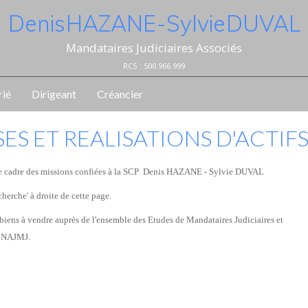
Denis HAZANE - Sylvie DUVAL
Mandataires Judiciaires Associés
RCS : 500.966.999
rié
Dirigeant
Créancier
ES ET REALISATIONS D'ACTIF
ns le cadre des missions confiées à la SCP Denis HAZANE - Sylvie DUVAL
cherche' à droite de cette page.
biens à vendre auprès de l'ensemble des Etudes de Mandataires Judiciaires et
u CNAJMJ.