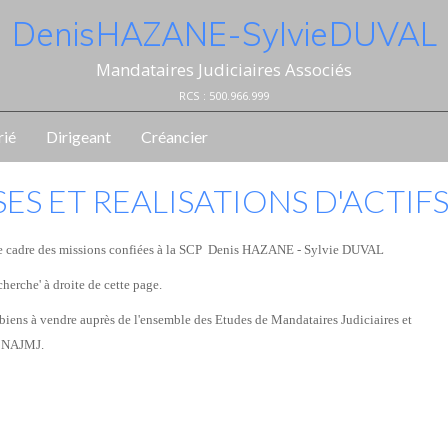
Denis HAZANE - Sylvie DUVAL
Mandataires Judiciaires Associés
RCS : 500.966.999
rié
Dirigeant
Créancier
ES ET REALISATIONS D'ACTIF
ns le cadre des missions confiées à la SCP Denis HAZANE - Sylvie DUVAL
cherche' à droite de cette page.
biens à vendre auprès de l'ensemble des Etudes de Mandataires Judiciaires et
u CNAJMJ.