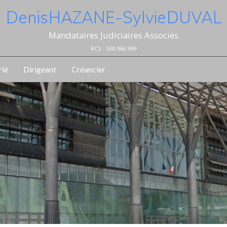
Denis HAZANE - Sylvie DUVAL
Mandataires Judiciaires Associés
RCS : 500.966.999
rié
Dirigeant
Créancier