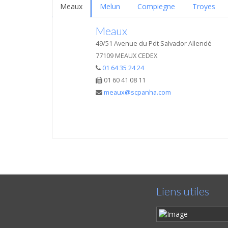
Meaux
Melun
Compiegne
Troyes
Meaux
49/51 Avenue du Pdt Salvador Allendé
77109 MEAUX CEDEX
01 64 35 24 24
01 60 41 08 11
meaux@scpanha.com
Liens utiles