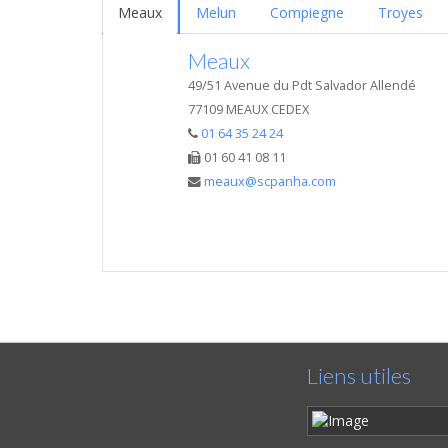
Meaux
Melun
Compiegne
Troyes
Meaux
49/51 Avenue du Pdt Salvador Allendé
77109 MEAUX CEDEX
01 64 35 24 24
01 60 41 08 11
meaux@scpanha.com
Liens utiles