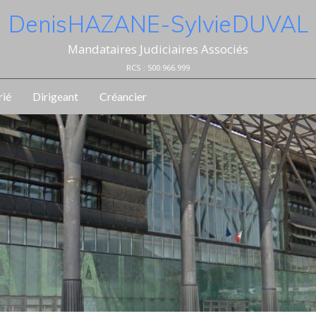
Denis HAZANE - Sylvie DUVAL
Mandataires Judiciaires Associés
RCS : 500.966.999
rié
Dirigeant
Créancier