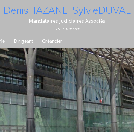
Denis HAZANE - Sylvie DUVAL
Mandataires Judiciaires Associés
RCS : 500.966.999
rié
Dirigeant
Créancier