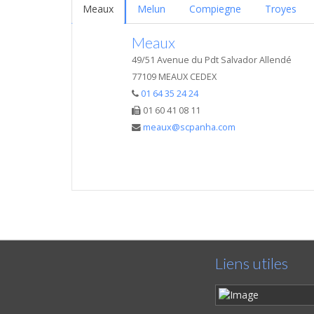
Meaux
Melun
Compiegne
Troyes
Meaux
49/51 Avenue du Pdt Salvador Allendé
77109 MEAUX CEDEX
01 64 35 24 24
01 60 41 08 11
meaux@scpanha.com
Liens utiles