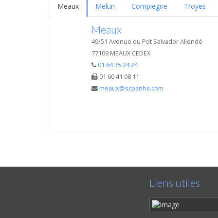
Meaux
Melun
Compiegne
Troyes
Meaux
49/51 Avenue du Pdt Salvador Allendé
77109 MEAUX CEDEX
01 64 35 24 24
01 60 41 08 11
meaux@scpanha.com
Liens utiles