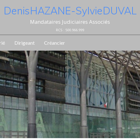
Denis HAZANE - Sylvie DUVAL
Mandataires Judiciaires Associés
RCS : 500.966.999
rié
Dirigeant
Créancier