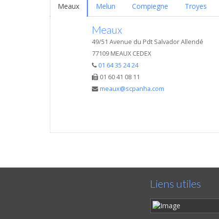
Meaux
Melun
Compiegne
Troyes
Meaux
49/51 Avenue du Pdt Salvador Allendé
77109 MEAUX CEDEX
01 64 35 24 24
01 60 41 08 11
meaux@scpanha.com
Liens utiles