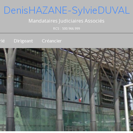
Denis HAZANE - Sylvie DUVAL
Mandataires Judiciaires Associés
RCS : 500.966.999
rié
Dirigeant
Créancier