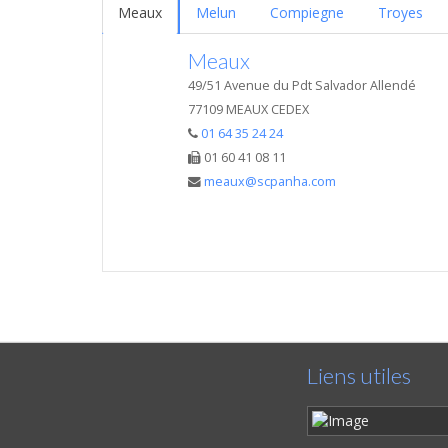
Meaux
Melun
Compiegne
Troyes
Meaux
49/51 Avenue du Pdt Salvador Allendé
77109 MEAUX CEDEX
01 64 35 24 24
01 60 41 08 11
meaux@scpanha.com
Liens utiles