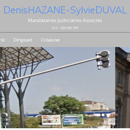
Denis HAZANE - Sylvie DUVAL
Mandataires Judiciaires Associés
RCS : 500.966.999
rié
Dirigeant
Créancier