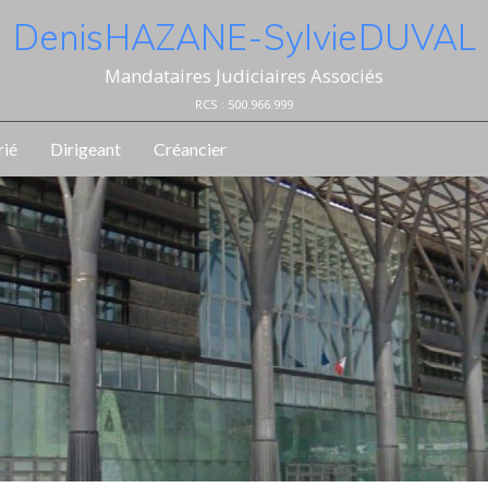
Denis HAZANE - Sylvie DUVAL
Mandataires Judiciaires Associés
RCS : 500.966.999
rié
Dirigeant
Créancier