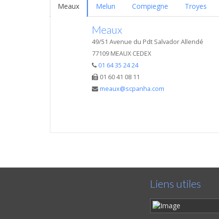
Meaux
Melun
Compiegne
Troyes
Meaux
49/51 Avenue du Pdt Salvador Allendé
77109 MEAUX CEDEX
01 64 35 24 24
01 60 41 08 11
meaux@scpanha.com
Liens utiles